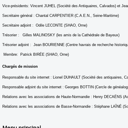
Vice-présidents: Vincent JUHEL (Société des Antiquaires, Calvados) et Jea
Secrétaire général : Chantal CARPENTIER (C.A.E.N., Seine-Maritime)
Secrétaire adjoint : Odile LECONTE (SHAO, Orne)
Trésorier : Gilles MALINOSKY (les amis de la Cathédrale de Bayeux)
Trésorier adjoint : Jean BOURIENNE
(C
entre havrais de recherche histori
Membre: Patrick BIR
ÉE (SHAO, Orne)
Chargés de mission
Responsable du site internet : Lionel DUHAULT (Société des antiquaires, C
Responsable adjoint du site internet : Georges BOTTIN (Cercle de généalogie
Relations avec les associations de Haute-Normandie : Henry DECAËNS (Ac
Relations avec les associations de Basse-Normandie : Stéphane LAÎNÉ (Soc
Menu principal