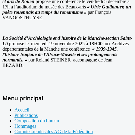
et arts de Rouen
propose une conférence le vendredi 5 décembre à
17h à l’auditorium du musée des Beaux-arts
« Ulric Guttinguer, un
poète rouennais au temps du romantisme »
par François
VANOOSTHUYSE.
La Société d’Archéologie et d’histoire de la Manche-section Saint-
Lô
propose le mercredi 19 novembre 2025 à 18H00 aux Archives
départementales de la Manche une conférence
« 1939-1945,
l'histoire tragique de l'Alsace-Moselle et ses prolongements
normands. »
par Roland STEINER accompagné de Jean
BEZARD.
Menu principal
Accueil
Publications
Composition du bureau
Hommages
Comptes-rendus des AG de la Fédération