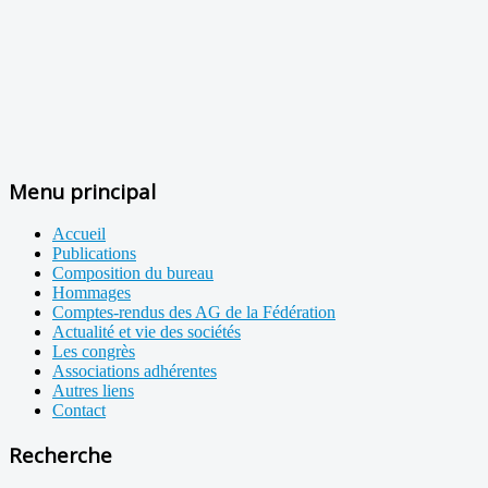
Menu principal
Accueil
Publications
Composition du bureau
Hommages
Comptes-rendus des AG de la Fédération
Actualité et vie des sociétés
Les congrès
Associations adhérentes
Autres liens
Contact
Recherche